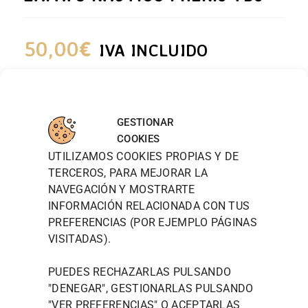
50,00
€
IVA INCLUIDO
ELIGE UNA OPCIÓN
NÚMERO
GESTIONAR
COOKIES
UTILIZAMOS COOKIES PROPIAS Y DE
TERCEROS, PARA MEJORAR LA
-
+
AÑADIR AL CARRITO
NAVEGACIÓN Y MOSTRARTE
INFORMACIÓN RELACIONADA CON TUS
PREFERENCIAS (POR EJEMPLO PÁGINAS
Zapato náutico phenis de TBS, hecho con piel de
VISITADAS).
cuero, la suela está compuesta por caucho. Este
modelo de zapato consta de cierre con cordones y
PUEDES RECHAZARLAS PULSANDO
tacón plano.
"DENEGAR", GESTIONARLAS PULSANDO
– AGOTADO –
"
VER PREFERENCIAS
" O ACEPTARLAS