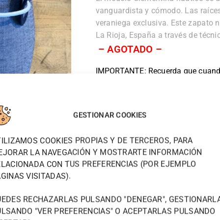
vanguardista y cómodo. Las raíces
veraniega exclusiva. Este zapato 
La Rioja, España a través de técni
– AGOTADO –
IMPORTANTE: Recuerda que cuando
recoger en tienda.
Si prefieres que te lo envíe, dime la
Fdo: Tu Tendera Favorita
GESTIONAR COOKIES
ILIZAMOS COOKIES PROPIAS Y DE TERCEROS, PARA
EJORAR LA NAVEGACIÓN Y MOSTRARTE INFORMACIÓN
ELACIONADA CON TUS PREFERENCIAS (POR EJEMPLO
GINAS VISITADAS).
UEDES RECHAZARLAS PULSANDO "DENEGAR", GESTIONARL
ULSANDO "
VER PREFERENCIAS
" O ACEPTARLAS PULSANDO