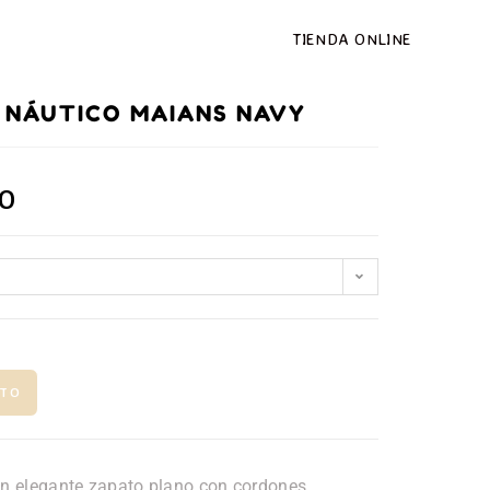
TIENDA ONLINE
 NÁUTICO MAIANS NAVY
DO
N
ITO
n elegante zapato plano con cordones,