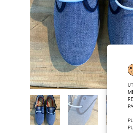
UT
M
R
PÁ
P
P