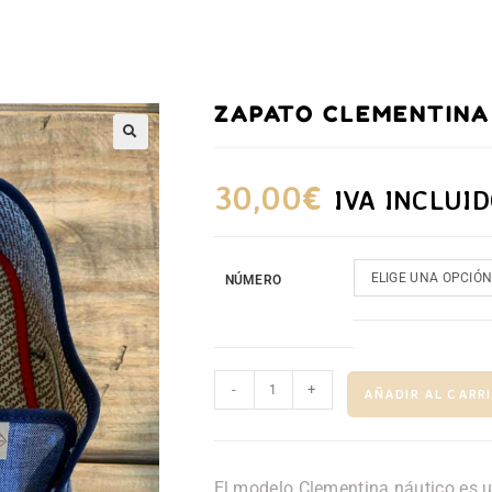
ZAPATO CLEMENTINA
30,00
€
IVA INCLUI
ELIGE UNA OPCIÓ
NÚMERO
-
+
AÑADIR AL CARR
El modelo Clementina náutico es u