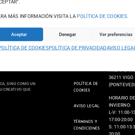
CEPTAR".
ARA MÁS INFORMACIÓN VISITA LA
POLÍTICA DE COOKIES
.
Aceptar
Denegar
Ver preferencias
WOODTOWN
INFORMA
DE CONT
TIENDA
POLÍTICA DE COOKIES
POLÍTICA DE PRIVACIDAD
AVISO LEGA
JOU@WOOD
986 125 535
POLÍTICA DE
PRIVACIDAD
AVDA. CAME
36211 VIGO
POLÍTICA DE
A, SINO COMO UN
(PONTEVED
U CREATIVO QUE
COOKIES
HORARIO D
INVIERNO:
AVISO LEGAL
L-V: 11:00-1
17:00-20:00
TÉRMINOS Y
S: 11:00-13:3
CONDICIONES
20:00