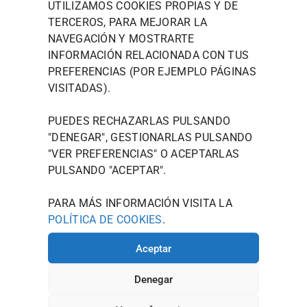
– AGOTADO –
UTILIZAMOS COOKIES PROPIAS Y DE
TERCEROS, PARA MEJORAR LA
IMPORTANTE: Recuerda que cuando hagas un
NAVEGACIÓN Y MOSTRARTE
pedido por defecto será para recoger en tienda.
INFORMACIÓN RELACIONADA CON TUS
Si prefieres que te lo envíe, dime la dirección y te
PREFERENCIAS (POR EJEMPLO PÁGINAS
pasaré precio del envío.
Fdo: Tu Tendera Favorita
VISITADAS).
PUEDES RECHAZARLAS PULSANDO
"DENEGAR", GESTIONARLAS PULSANDO
"
VER PREFERENCIAS
" O ACEPTARLAS
PULSANDO "ACEPTAR".
Haz clic
WOODT
INFORM
MAPA
para
OWN
ACIÓN
DE
PARA MÁS INFORMACIÓN VISITA LA
aceptar
DE
LOCALIZ
TIENDA
WOODTOW
POLÍTICA DE COOKIES
.
cookies
CONTAC
ACIÓN
N QUIERE
POLÍTICA DE
TO
de
PRESENTAR
Aceptar
PRIVACIDAD
marketin
JOU@WOO
SE NO
g y
COMO UNA
DTOWN.ES
POLÍTICA
Denegar
MARCA,
permitir
DE
986 125
SINO COMO
este
COOKIES
535