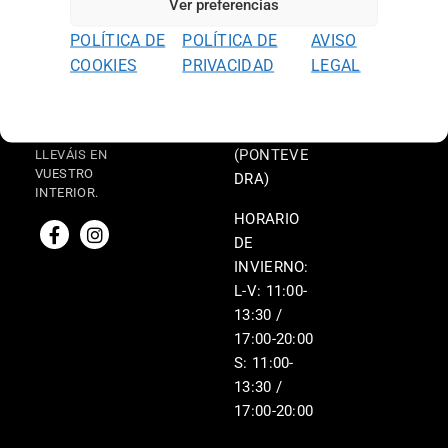
UN ESTILO
Ver preferencias
contenid
DE VIDA
AVISO
AVDA.
o
POLÍTICA DE
POLÍTICA DE
AVISO
MODERNO
LEGAL
CAMELIAS
QUE
COOKIES
PRIVACIDAD
LEGAL
TÉRMINOS Y
ENCARNA EL
, 20
ESPÍRITU
CONDICIONES
36211
CREATIVO
VIGO
QUE
(PONTEVE
LLEVÁIS EN
VUESTRO
DRA)
INTERIOR.
HORARIO
DE
INVIERNO:
L-V: 11:00-
13:30 /
17:00-20:00
S: 11:00-
13:30 /
17:00-20:00