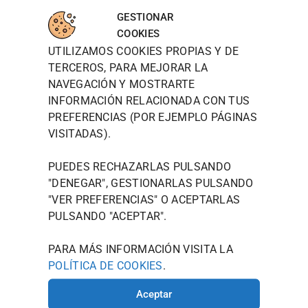
WOODT
INFORM
MAPA
para
OWN
ACIÓN
DE
GESTIONAR
aceptar
DE
LOCALIZ
TIENDA
WOODTOW
COOKIES
cookies
CONTAC
ACIÓN
N QUIERE
UTILIZAMOS COOKIES PROPIAS Y DE
POLÍTICA DE
TO
de
PRESENTAR
PRIVACIDAD
TERCEROS, PARA MEJORAR LA
marketin
JOU@WOO
SE NO
NAVEGACIÓN Y MOSTRARTE
g y
COMO UNA
DTOWN.ES
POLÍTICA
MARCA,
permitir
INFORMACIÓN RELACIONADA CON TUS
DE
986 125
SINO COMO
este
PREFERENCIAS (POR EJEMPLO PÁGINAS
COOKIES
535
UN ESTILO
contenid
VISITADAS).
DE VIDA
AVISO
AVDA.
o
MODERNO
LEGAL
CAMELIAS
QUE
PUEDES RECHAZARLAS PULSANDO
TÉRMINOS Y
ENCARNA EL
, 20
"DENEGAR", GESTIONARLAS PULSANDO
ESPÍRITU
CONDICIONES
36211
"
VER PREFERENCIAS
" O ACEPTARLAS
CREATIVO
VIGO
QUE
PULSANDO "ACEPTAR".
(PONTEVE
LLEVÁIS EN
VUESTRO
DRA)
PARA MÁS INFORMACIÓN VISITA LA
INTERIOR.
POLÍTICA DE COOKIES
.
HORARIO
DE
Aceptar
INVIERNO: