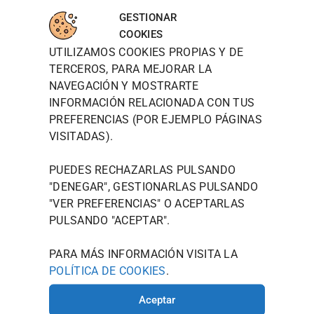
WOODT
INFORM
MAPA
para
OWN
ACIÓN
DE
GESTIONAR
aceptar
DE
LOCALIZ
TIENDA
WOODTOW
COOKIES
cookies
CONTAC
ACIÓN
N QUIERE
UTILIZAMOS COOKIES PROPIAS Y DE
POLÍTICA DE
TO
de
PRESENTAR
PRIVACIDAD
TERCEROS, PARA MEJORAR LA
marketin
JOU@WOO
SE NO
NAVEGACIÓN Y MOSTRARTE
g y
COMO UNA
DTOWN.ES
POLÍTICA
MARCA,
permitir
INFORMACIÓN RELACIONADA CON TUS
DE
986 125
SINO COMO
este
PREFERENCIAS (POR EJEMPLO PÁGINAS
COOKIES
535
UN ESTILO
contenid
VISITADAS).
DE VIDA
AVISO
AVDA.
o
MODERNO
LEGAL
CAMELIAS
QUE
PUEDES RECHAZARLAS PULSANDO
TÉRMINOS Y
ENCARNA EL
, 20
"DENEGAR", GESTIONARLAS PULSANDO
ESPÍRITU
CONDICIONES
36211
"
VER PREFERENCIAS
" O ACEPTARLAS
CREATIVO
VIGO
QUE
PULSANDO "ACEPTAR".
(PONTEVE
LLEVÁIS EN
VUESTRO
DRA)
PARA MÁS INFORMACIÓN VISITA LA
INTERIOR.
POLÍTICA DE COOKIES
.
HORARIO
DE
Aceptar
INVIERNO: