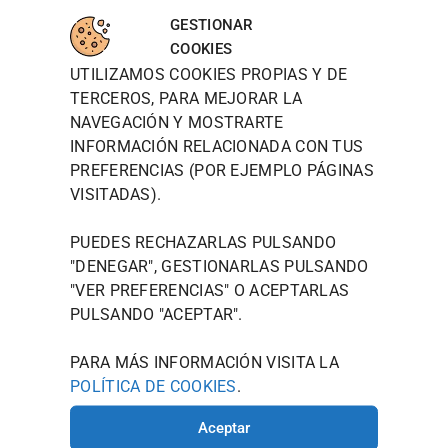
WOODT
INFORM
MAPA
para
OWN
ACIÓN
DE
GESTIONAR
aceptar
DE
LOCALIZ
TIENDA
WOODTOW
COOKIES
cookies
CONTAC
ACIÓN
N QUIERE
UTILIZAMOS COOKIES PROPIAS Y DE
POLÍTICA DE
TO
de
PRESENTAR
PRIVACIDAD
TERCEROS, PARA MEJORAR LA
marketin
JOU@WOO
SE NO
NAVEGACIÓN Y MOSTRARTE
g y
COMO UNA
DTOWN.ES
POLÍTICA
MARCA,
permitir
INFORMACIÓN RELACIONADA CON TUS
DE
986 125
SINO COMO
este
PREFERENCIAS (POR EJEMPLO PÁGINAS
COOKIES
535
UN ESTILO
contenid
VISITADAS).
DE VIDA
AVISO
AVDA.
o
MODERNO
LEGAL
CAMELIAS
QUE
PUEDES RECHAZARLAS PULSANDO
TÉRMINOS Y
ENCARNA EL
, 20
"DENEGAR", GESTIONARLAS PULSANDO
ESPÍRITU
CONDICIONES
36211
"
VER PREFERENCIAS
" O ACEPTARLAS
CREATIVO
VIGO
QUE
PULSANDO "ACEPTAR".
(PONTEVE
LLEVÁIS EN
VUESTRO
DRA)
PARA MÁS INFORMACIÓN VISITA LA
INTERIOR.
POLÍTICA DE COOKIES
.
HORARIO
DE
Aceptar
INVIERNO: