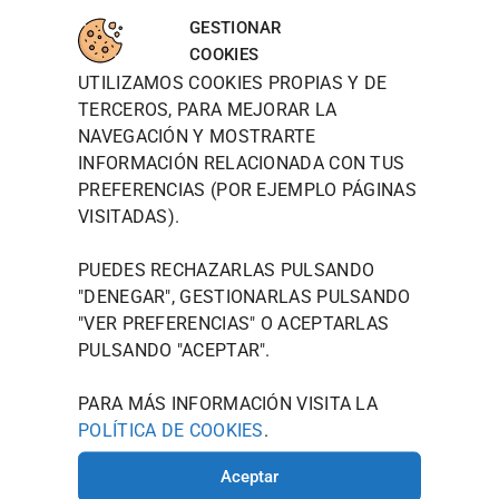
WOODT
INFORM
MAPA
para
OWN
ACIÓN
DE
GESTIONAR
aceptar
DE
LOCALIZ
TIENDA
WOODTOW
COOKIES
cookies
CONTAC
ACIÓN
N QUIERE
UTILIZAMOS COOKIES PROPIAS Y DE
POLÍTICA DE
TO
de
PRESENTAR
PRIVACIDAD
TERCEROS, PARA MEJORAR LA
marketin
JOU@WOO
SE NO
NAVEGACIÓN Y MOSTRARTE
g y
COMO UNA
DTOWN.ES
POLÍTICA
MARCA,
permitir
INFORMACIÓN RELACIONADA CON TUS
DE
986 125
SINO COMO
este
PREFERENCIAS (POR EJEMPLO PÁGINAS
COOKIES
535
UN ESTILO
contenid
VISITADAS).
DE VIDA
AVISO
AVDA.
o
MODERNO
LEGAL
CAMELIAS
QUE
PUEDES RECHAZARLAS PULSANDO
TÉRMINOS Y
ENCARNA EL
, 20
"DENEGAR", GESTIONARLAS PULSANDO
ESPÍRITU
CONDICIONES
36211
"
VER PREFERENCIAS
" O ACEPTARLAS
CREATIVO
VIGO
QUE
PULSANDO "ACEPTAR".
(PONTEVE
LLEVÁIS EN
VUESTRO
DRA)
PARA MÁS INFORMACIÓN VISITA LA
INTERIOR.
POLÍTICA DE COOKIES
.
HORARIO
DE
Aceptar
INVIERNO: