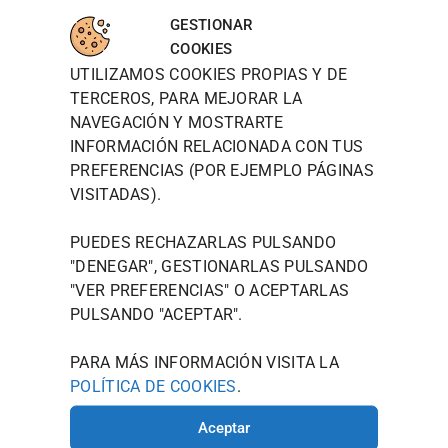
WOODT
INFORM
MAPA
para
OWN
ACIÓN
DE
GESTIONAR
aceptar
DE
LOCALIZ
TIENDA
WOODTOW
COOKIES
cookies
CONTAC
ACIÓN
N QUIERE
UTILIZAMOS COOKIES PROPIAS Y DE
POLÍTICA DE
TO
de
PRESENTAR
PRIVACIDAD
TERCEROS, PARA MEJORAR LA
marketin
JOU@WOO
SE NO
NAVEGACIÓN Y MOSTRARTE
g y
COMO UNA
DTOWN.ES
POLÍTICA
MARCA,
permitir
INFORMACIÓN RELACIONADA CON TUS
DE
986 125
SINO COMO
este
PREFERENCIAS (POR EJEMPLO PÁGINAS
COOKIES
535
UN ESTILO
contenid
VISITADAS).
DE VIDA
AVISO
AVDA.
o
MODERNO
LEGAL
CAMELIAS
QUE
PUEDES RECHAZARLAS PULSANDO
TÉRMINOS Y
ENCARNA EL
, 20
"DENEGAR", GESTIONARLAS PULSANDO
ESPÍRITU
CONDICIONES
36211
"
VER PREFERENCIAS
" O ACEPTARLAS
CREATIVO
VIGO
QUE
PULSANDO "ACEPTAR".
(PONTEVE
LLEVÁIS EN
VUESTRO
DRA)
PARA MÁS INFORMACIÓN VISITA LA
INTERIOR.
POLÍTICA DE COOKIES
.
HORARIO
DE
Aceptar
INVIERNO: