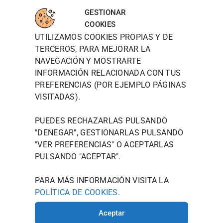
WOODT
INFORM
MAPA
para
OWN
ACIÓN
DE
GESTIONAR
aceptar
DE
LOCALIZ
TIENDA
WOODTOW
COOKIES
cookies
CONTAC
ACIÓN
N QUIERE
UTILIZAMOS COOKIES PROPIAS Y DE
POLÍTICA DE
TO
de
PRESENTAR
PRIVACIDAD
TERCEROS, PARA MEJORAR LA
marketin
JOU@WOO
SE NO
NAVEGACIÓN Y MOSTRARTE
g y
COMO UNA
DTOWN.ES
POLÍTICA
MARCA,
permitir
INFORMACIÓN RELACIONADA CON TUS
DE
986 125
SINO COMO
este
PREFERENCIAS (POR EJEMPLO PÁGINAS
COOKIES
535
UN ESTILO
contenid
VISITADAS).
DE VIDA
AVISO
AVDA.
o
MODERNO
LEGAL
CAMELIAS
QUE
PUEDES RECHAZARLAS PULSANDO
TÉRMINOS Y
ENCARNA EL
, 20
"DENEGAR", GESTIONARLAS PULSANDO
ESPÍRITU
CONDICIONES
36211
"
VER PREFERENCIAS
" O ACEPTARLAS
CREATIVO
VIGO
QUE
PULSANDO "ACEPTAR".
(PONTEVE
LLEVÁIS EN
VUESTRO
DRA)
PARA MÁS INFORMACIÓN VISITA LA
INTERIOR.
POLÍTICA DE COOKIES
.
HORARIO
DE
Aceptar
INVIERNO: