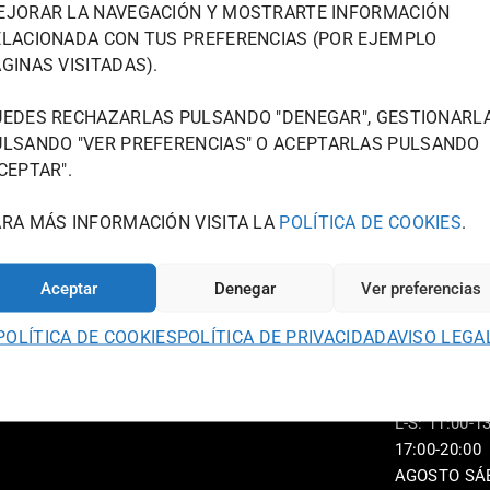
DE CONT
TIENDA
EJORAR LA NAVEGACIÓN Y MOSTRARTE INFORMACIÓN
JOU@WOOD
ELACIONADA CON TUS PREFERENCIAS (POR EJEMPLO
986 125 535
POLÍTICA DE
GINAS VISITADAS).
PRIVACIDAD
AVDA. CAME
UEDES RECHAZARLAS PULSANDO "DENEGAR", GESTIONARL
36211 VIGO
POLÍTICA DE
A, SINO COMO UN
ULSANDO "
VER PREFERENCIAS
" O ACEPTARLAS PULSANDO
(PONTEVED
U CREATIVO QUE
COOKIES
CEPTAR".
HORARIO D
INVIERNO:
AVISO LEGAL
ARA MÁS INFORMACIÓN VISITA LA
POLÍTICA DE COOKIES
.
L-V: 11:00-1
17:00-20:00
TÉRMINOS Y
Aceptar
Denegar
Ver preferencias
S: 11:00-13:3
CONDICIONES
20:00
POLÍTICA DE COOKIES
POLÍTICA DE PRIVACIDAD
AVISO LEGA
HORARIO D
VERANO:
L-S: 11:00-13
17:00-20:00
AGOSTO SÁ