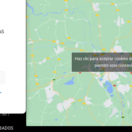
ACTO
TOWN.ES
LIAS, 20
AS
RA)
E
Haz clic para aceptar cookies d
3:30 /
permitir este conten
0 / 17:00-
L
E
:30 /
BADOS