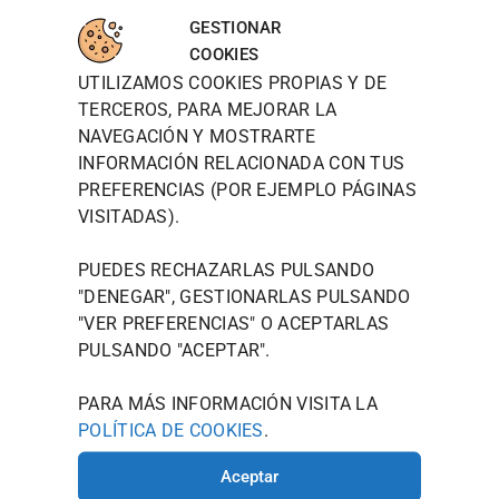
WOODT
INFORM
MAPA
para
OWN
ACIÓN
DE
GESTIONAR
aceptar
DE
LOCALIZ
TIENDA
WOODTOW
COOKIES
cookies
CONTAC
ACIÓN
N QUIERE
UTILIZAMOS COOKIES PROPIAS Y DE
POLÍTICA DE
TO
de
PRESENTAR
PRIVACIDAD
TERCEROS, PARA MEJORAR LA
marketin
JOU@WOO
SE NO
NAVEGACIÓN Y MOSTRARTE
g y
COMO UNA
DTOWN.ES
POLÍTICA
MARCA,
permitir
INFORMACIÓN RELACIONADA CON TUS
DE
986 125
SINO COMO
este
PREFERENCIAS (POR EJEMPLO PÁGINAS
COOKIES
535
UN ESTILO
contenid
VISITADAS).
DE VIDA
AVISO
AVDA.
o
MODERNO
LEGAL
CAMELIAS
QUE
PUEDES RECHAZARLAS PULSANDO
TÉRMINOS Y
ENCARNA EL
, 20
"DENEGAR", GESTIONARLAS PULSANDO
ESPÍRITU
CONDICIONES
36211
"
VER PREFERENCIAS
" O ACEPTARLAS
CREATIVO
VIGO
QUE
PULSANDO "ACEPTAR".
(PONTEVE
LLEVÁIS EN
VUESTRO
DRA)
PARA MÁS INFORMACIÓN VISITA LA
INTERIOR.
POLÍTICA DE COOKIES
.
HORARIO
DE
Aceptar
INVIERNO: