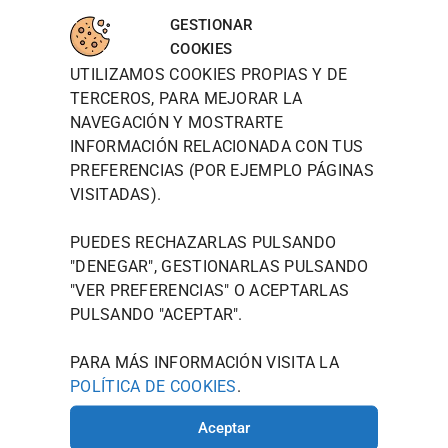
WOODT
INFORM
MAPA
para
OWN
ACIÓN
DE
GESTIONAR
aceptar
DE
LOCALIZ
TIENDA
WOODTOW
COOKIES
cookies
CONTAC
ACIÓN
N QUIERE
UTILIZAMOS COOKIES PROPIAS Y DE
POLÍTICA DE
TO
de
PRESENTAR
PRIVACIDAD
TERCEROS, PARA MEJORAR LA
marketin
JOU@WOO
SE NO
NAVEGACIÓN Y MOSTRARTE
g y
COMO UNA
DTOWN.ES
POLÍTICA
MARCA,
permitir
INFORMACIÓN RELACIONADA CON TUS
DE
986 125
SINO COMO
este
PREFERENCIAS (POR EJEMPLO PÁGINAS
COOKIES
535
UN ESTILO
contenid
VISITADAS).
DE VIDA
AVISO
AVDA.
o
MODERNO
LEGAL
CAMELIAS
QUE
PUEDES RECHAZARLAS PULSANDO
TÉRMINOS Y
ENCARNA EL
, 20
"DENEGAR", GESTIONARLAS PULSANDO
ESPÍRITU
CONDICIONES
36211
"
VER PREFERENCIAS
" O ACEPTARLAS
CREATIVO
VIGO
QUE
PULSANDO "ACEPTAR".
(PONTEVE
LLEVÁIS EN
VUESTRO
DRA)
PARA MÁS INFORMACIÓN VISITA LA
INTERIOR.
POLÍTICA DE COOKIES
.
HORARIO
DE
Aceptar
INVIERNO: